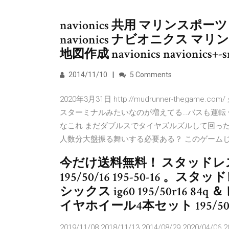
navionics 共用 マリンス
navionics ナビオニクス
地図作成 navionics navionics+-sma
2014/11/10
5 Comments
2020年3月31日 http://mudrunner-th
スターミナルみたいなのが増えてる…バスも運転
なこれ まだダブルスでタイヤズルズルして回っ
人数分大盤振る舞いする必要ある？ このゲーム
今だけ送料無料！ スタッドレ
195/50/16 195-50-16
シックス ig60 195/50r16 84q
イヤホイール4本セット 195/50-16 yo
2019/11/08 2018/11/13 2014/08/29 2020/04/06 2