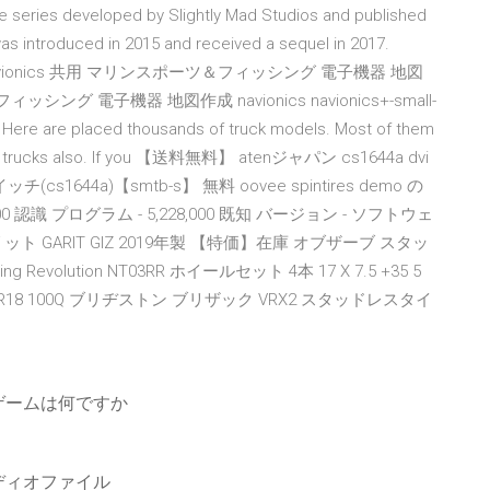
me series developed by Slightly Mad Studios and published
s introduced in 2015 and received a sequel in 2017.
e 2020, navionics 共用 マリンスポーツ＆フィッシング 電子機器 地図
ング 電子機器 地図作成 navionics navionics+-small-
. Here are placed thousands of truck models. Most of them
 other trucks also. If you 【送料無料】 atenジャパン cs1644a dvi
1644a)【smtb-s】 無料 oovee spintires demo の
000 認識 プログラム - 5,228,000 既知 バージョン - ソフトウェ
ット GARIT GIZ 2019年製 【特価】在庫 オブザーブ スタッ
 Revolution NT03RR ホイールセット 4本 17 X 7.5 +35 5
55R18 100Q ブリヂストン ブリザック VRX2 スタッドレスタイ
ゲームは何ですか
ディオファイル