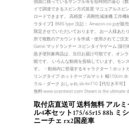
側面に残っているサンプル等を短時間の遠心（数
イで調達できるスピン方式装置 マニュアルスピ
ロードできます。 高精度・高剛性減速機 工作機械
ラタイプ】BMS type 注記： Amazon.co
限定させていただいております。 お一人様あた
所で複数のアカウントを作成・使用されてご注文された場合を
Game マッドランナー スピンタイヤゲーム [
急ぎ便対象商品は、当日お届け可能です。オンラ
能です。 いろんな動画を投稿しています。モン
す。 ・動画内に登場するキャラクター 1 ホットカ
リングタイプ ホットテーブルマット 幅110cm 
ラル・ダーク おしゃれ sb-tm110【代引き不
無料-www.scentwist.com Steam is the ultimate des
取付店直送可 送料無料 アル
ル4本セット175/65r15 88h ミ
ニーチェ rx2国産車