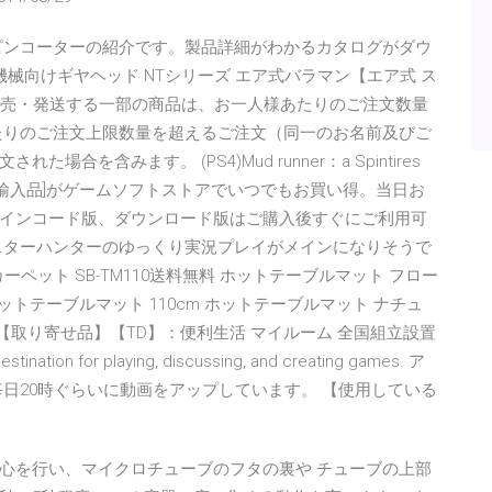
ピンコーターの紹介です。製品詳細がわかるカタログがダウ
械向けギヤヘッド NTシリーズ エア式バラマン【エア式 ス
o.jpが販売・発送する一部の商品は、お一人様あたりのご注文数量
たりのご注文上限数量を超えるご注文（同一のお名前及びご
を含みます。 (PS4)Mud runner：a Spintires
並行輸入品]がゲームソフトストアでいつでもお買い得。当日お
インコード版、ダウンロード版はご購入後すぐにご利用可
スターハンターのゆっくり実況プレイがメインになりそうで
ーペット SB-TM110送料無料 ホットテーブルマット フロー
ホットテーブルマット 110cm ホットテーブルマット ナチュ
可】【取り寄せ品】【TD】：便利生活 マイルーム 全国組立設置
tination for playing, discussing, and creating games. ア
日20時ぐらいに動画をアップしています。 【使用している
心を行い、マイクロチューブのフタの裏や チューブの上部