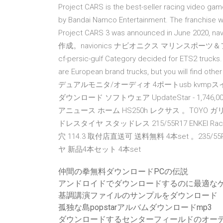
Project CARS is the best-seller racing video ga
by Bandai Namco Entertainment. The franchise wa
Project CARS 3 was announced in Jun
作成。navionics ナビオニクス マリンスポーツ＆フィッシ
cf-persic-gulf Category decided for ETS2 trucks
are European brand trucks, but you will find
デュアルモニタ/オーディオ 4ポートusb kvmpスイッチ(cs
ダウンロード ソフトウェア UpdateStar - 1,746,
アニュース ホーム HS250h レクサス 。TOYO ガリ
ドレスタイヤ スタッドレス 215/55R17 ENKEI Racing
穴 114.3 取付店直送可 送料無料 4本set 。235/
ヤ 新品4本セット 4本set
仲間の拳無料ダウンロードPCの伝説
アンドロイドでダウンロードするのに最適な
基調講演ファイルのサンプルをダウンロード
孤独な島popstarアルバムダウンロードmp3
ダウンロードするセンターフィールドのオー