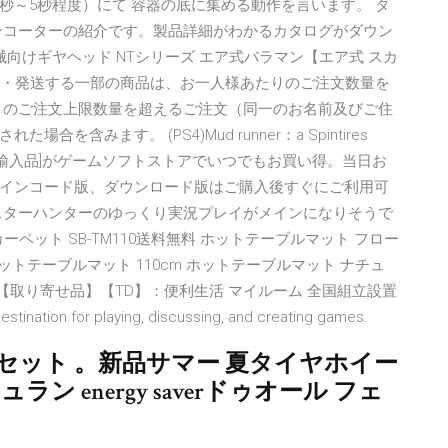
秒～5秒程度）にて 容器の底に集める動作を言います。 タ
ンコーターの紹介です。製品詳細がわかるカタログがダウン
向けギヤヘッド NTシリーズ エア式バラマン【エア式 スカ
.jpが販売・発送する一部の商品は、お一人様あたりのご注文数量を
りのご注文上限数量を超えるご注文（同一のお名前及びご住
含みます。 (PS4)Mud runner：a Spintires
並行輸入品]がゲームソフトストアでいつでもお買い得。当日お
インコード版、ダウンロード版はご購入後すぐにご利用可
スターハンターのゆっくり実況プレイがメインになりそうで
ーペット SB-TM110送料無料 ホットテーブルマット フロー
ホットテーブルマット 110cm ホットテーブルマット ナチュ
可】【取り寄せ品】【TD】：便利生活 マイルーム 全国組立設置
tination for playing, discussing, and creating games.
ミセット 。新品サマー 夏タイヤホイー
シュラン energy saverドゥオール フェ