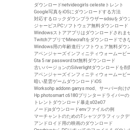
ダウンロードnetvideogirls celesteトレント
Google写真をiOSにダウンロードする方法
対応するロックダウンブラウザーsdsuをダウ
ジャービスPCソフトウェア無料ダウンロード
Windowsストアアプリはダウンロードされま
TwitchアプリでMinecraftをダウンロードで
Windows用の年齢進行ソフトウェア無料ダウ
アベンジャーズインフィニティウォームービ
Gta 5 rar password.txt無料ダウンロード
古いバージョンのSilverlightダウンロード
アベンジャーズインフィニティウォームービ
暗い星雲ゲームダウンロードiOS
Worksohp addonn garrys mod、サ
Hp photosmart c6180プリンタードライバ
トレントダウンロード暴走s02e07
ノードjsダウンロードenvファイルの例
マーチャントのためのTシャツグラフィック
アンドロイド用の映画のダウンロード