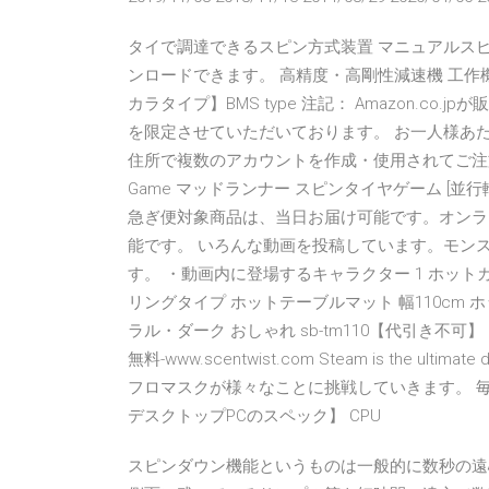
タイで調達できるスピン方式装置 マニュアルス
ンロードできます。 高精度・高剛性減速機 工作機
カラタイプ】BMS type 注記： Amazon.c
を限定させていただいております。 お一人様あ
住所で複数のアカウントを作成・使用されてご注文された場合
Game マッドランナー スピンタイヤゲーム [
急ぎ便対象商品は、当日お届け可能です。オンラ
能です。 いろんな動画を投稿しています。モン
す。 ・動画内に登場するキャラクター 1 ホットカ
リングタイプ ホットテーブルマット 幅110cm 
ラル・ダーク おしゃれ sb-tm110【代引き不
無料-www.scentwist.com Steam is the ultimate des
フロマスクが様々なことに挑戦していきます。 毎
デスクトップPCのスペック】 CPU
スピンダウン機能というものは一般的に数秒の遠