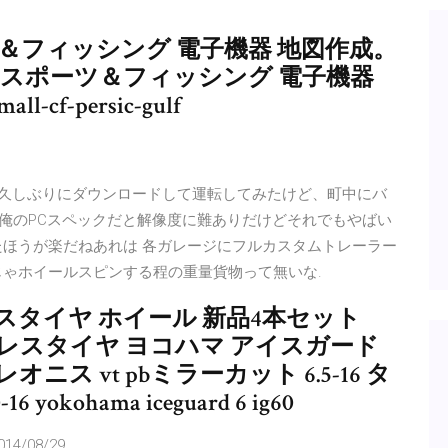
ポーツ＆フィッシング 電子機器 地図作成。
 マリンスポーツ＆フィッシング 電子機器
ll-cf-persic-gulf
egame.com/ 久しぶりにダウンロードして運転してみたけど、町中にバ
 俺のPCスペックだと解像度に難ありだけどそれでもやばい
たほうが楽だねあれは 各ガレージにフルカスタムトレーラー
じゃホイールスピンする程の重量貨物って無いな.
スタイヤ ホイール 新品4本セット
 。スタッドレスタイヤ ヨコハマ アイスガード
 ＆ レオニス vt pbミラーカット 6.5-16 タ
kohama iceguard 6 ig60
014/08/29