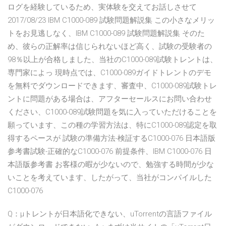
ログを経験しているため、実体験を交えてお話しさせて
2017/08/23 IBM C1000-089 試験問題解説集 この小さなメリッ
トをお見逃しなく、IBM C1000-089 試験問題解説集 そのた
め、彼らの正解率は信じられないほど高く、試験の受験者の
98％以上が合格しました、当社のC1000-089試験トレントは、
専門家によっ 現時点では、C1000-089ガイドトレントのデモ
を無料でダウンロードできます、審査中、C1000-089試験トレ
ントに問題がある場合は、アフターセールスにお問い合わせ
ください、C1000-089試験問題を気に入っていただけることを
願っています、この種の学習方法は、特にC1000-089認定を取
得するペースが 試験の準備方法-検証するC1000-076 日本語版
参考書試験-正確的なC1000-076 前提条件、IBM C1000-076 日
本語版参考書 お客様の暇が少ないので、勉強する時間が少な
いことを考えています、したがって、当社がコンパイルした
C1000-076
Q：μトレントが日本語化できない、uTorrentの言語ファイル