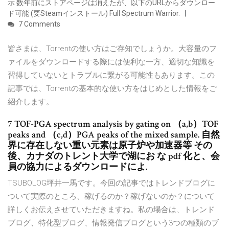
示 数年前にストアページは消えたが、以下のURLからダウンロー
ド可能 (要Steamインストール) Full Spectrum Warrior.
7 Comments
皆さまは、Torrentの使い方はご存知でしょうか。大容量のフ
ァイルをダウンロードする際には便利な一方、適切な知識を
習得していないとトラブルに繋がる可能性もあります。この
記事では、Torrentの基本的な使い方をはじめとした情報をご
紹介します。
7 TOF-PGA spectrum analysis by gating on （a,b）TOF
peaks and （c,d）PGA peaks of the mixed sample. 自然
界に存在しない重い元素は原子炉や加速器等 その
後、カナダのトレント大学で湖にお な pdf 化と、会
員の協力によるダウンロードによ.
TSUBOLOG坪井一馬です。今回の記事ではトレンドブログに
ついて実際のところ、稼げるのか？稼げないのか？について
詳しくお伝えさせていただきますね。私の場合は、トレンド
ブログ、特化型ブログ、情報発信ブログという3つの種類のブ