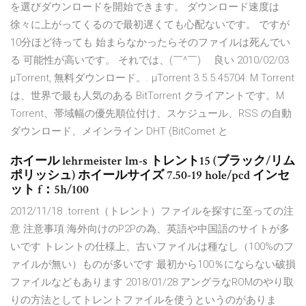
を選びダウンロードを開始できます。 ダウンロード速度は
徐々に上がってくるので最初遅くても心配ないです。 ですが
10分ほど待っても 始まらなかったらそのファイルは死んでい
る 可能性が高いです。 それでは、(￣^￣)ゞ 良い 2010/02/03
µTorrent, 無料ダウンロード。. µTorrent 3.5.5.45704: Μ Torrent
は、世界で最も人気のある BitTorrent クライアントです。Μ
Torrent、帯域幅の優先順位付け、スケジュール、RSS の自動
ダウンロード、メインライン DHT (BitComet と
ホイール lehrmeister lm-s トレント15 (ブラック/リム
ポリッシュ) ホイールサイズ 7.50-19 hole/pcd インセ
ット f：5h/100
2012/11/18 .torrent（トレント）ファイルを探すに至っての注
意 注意事項 海外向けのP2Pの為、英語や中国語のサイトが多
いです トレントの仕様上、古いファイルは種なし（100%のフ
ァイルが無い）ものが多いです 最初から100％にならない破損
ファイルなどもあります 2018/01/28 アングラなROMのやり取
りの方法としてトレントファイルを使うというのがありま