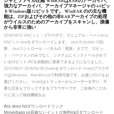
ジャとファイル圧縮 WinRARはRARのアーカイバ、
強力なアーカイバ、アーカイブマネージャの 64ビッ
トWindows版32ビットです。 WinRAR のの主な機
能は、ZIPおよびその他の非RARアーカイブの処理
がウイルスのためのアーカイブをスキャンし、損傷
から非常に強い
2018/04/01 64ビット・ブラウザで、マニュアル・ページから
64ビットJavaをダウンロードします。 Java 8 Update 20以
降、Javaコントロール・パネルの「更新」タブで、32ビッ
ト・バージョンのみでなく、システムにインストールされて
いる64ビットJREを自動的に更新できるようになりました。
2015/08/01 2018/06/28 Vivaldiをダウンロード Vivaldiブラウザ
ーはWindows、MacやLinuxで利用可能です。お使いのOSをお
選びください。 Vivaldiはトラッカーからユーザーを守り、不
要な広告もブロックできるブラウザーです。ご自身のこだわ
りに沿って独自機能をお
Alis skins hdダウンロードリンク
Moneybagg yo容赦ないイントロ無料mp3ダウンロード