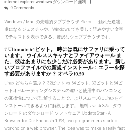
internet explorer windows ダウンロード 無料
9 Comments
Windows / Mac の先端的タブブラウザ Sleipnir - 触れた途端、
虜になるジェスチャや、Windows でも美しく読みやすい文字
でテキストを表示できる、贅沢なウェブブラウザです。
7 Ultomate 64ビット。 時には既にサファリに乗って
います。 ウイルススキャナとファイアウォール ま
た、彼はあまりにも少しだけ必要があります。 新し
いプロファイルでの新規インストール：エラーを探
す必要がありますか？ オペラ10.50
Linux どちらを選ぶ？ 32ビット vs 64ビット. 32ビットと64ビ
ットオペレーティングシステムの違いと使用中のパソコンと
の互換性について理解することで、よりスムーズにLinuxをイ
ンストールできるように解説します。 無料 vivaldi 32bit ダウ
ンロード のダウンロード ソフトウェア UpdateStar - A
Browser for Our FriendsIn 1994, two programmers started
working on a web browser. The idea was to make a really fast