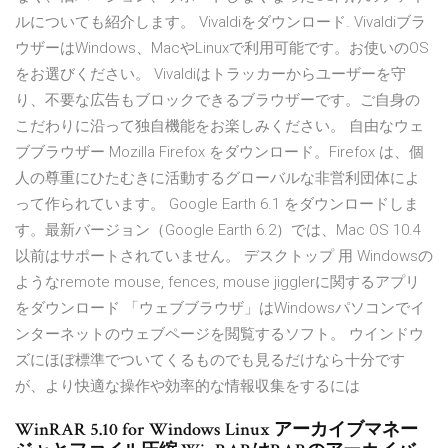
ルについても紹介します。 Vivaldiをダウンロード. Vivaldiブラ
ウザーはWindows、MacやLinuxで利用可能です。お使いのOS
をお選びください。 Vivaldiはトラッカーからユーザーを守
り、不要な広告もブロックできるブラウザーです。ご自身の
こだわりに沿って独自機能をお楽しみください。 自由なウェ
ブブラウザー Mozilla Firefox をダウンロード。Firefox は、個
人の尊重にひたむきに活動するグローバルな非営利団体によ
って作られています。 Google Earth 6.1 をダウンロードしま
す。最新バージョン（Google Earth 6.2）では、Mac OS 10.4
以前はサポートされていません。 デスクトップ 用 Windowsの
ようなremote mouse, fences, mouse jigglerに関するアプリ
をダウンロード 「ウェブブラウザ」はWindowsパソコンでイ
ンターネットのウェブページを閲覧するソフト。 ウインドウ
ズにほぼ標準でついてくるものでも見るだけなら十分です
が、より快適な操作や効率的な情報収集をするには
WinRAR 5.10 for Windows Linux アーカイブマネー