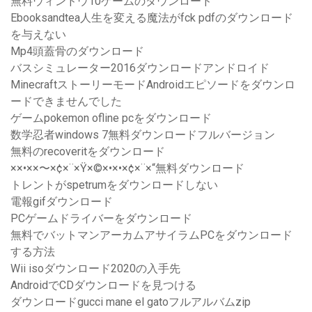
無料ウィンドウ10ゲームのダウンロード
Ebooksandtea人生を変える魔法がfck pdfのダウンロード
を与えない
Mp4頭蓋骨のダウンロード
バスシミュレーター2016ダウンロードアンドロイド
MinecraftストーリーモードAndroidエピソードをダウンロ
ードできませんでした
ゲームpokemon ofline pcをダウンロード
数学忍者windows 7無料ダウンロードフルバージョン
無料のrecoveritをダウンロード
××•××〜×¢×¨×Ÿ×©×•×•×¢×¨×“無料ダウンロード
トレントがspetrumをダウンロードしない
電報gifダウンロード
PCゲームドライバーをダウンロード
無料でバットマンアーカムアサイラムPCをダウンロード
する方法
Wii isoダウンロード2020の入手先
AndroidでCDダウンロードを見つける
ダウンロードgucci mane el gatoフルアルバムzip